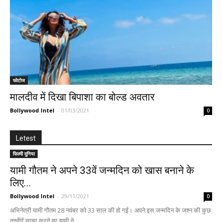
फोटोज
मालदीव में दिखा बिपाशा का बोल्ड अवतार
Bollywood Intel
-
01/03/2021
0
Letest
फिल्मी दुनिया
यामी गौतम ने अपने 33वें जन्मदिन को खास बनाने के
लिए...
Bollywood Intel
-
29/11/2021
0
अभिनेत्री यामी गौतम 28 नवंबर को 33 साल की हो गईं। अपने इस जन्मदिन के जश्न की कुछ
तस्वीरें साझा करते हुए यामी ने...