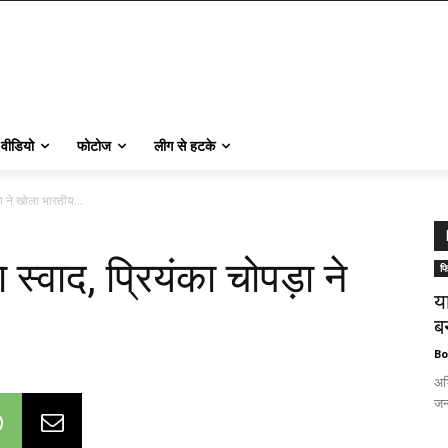
वीडियो
फोटोज
लीग से हटके
ड़ा ने खोला भारतीय...
ा स्वाद, प्रियंका चोपड़ा ने
फि
य
।
ब
Bo
अभ
जन्