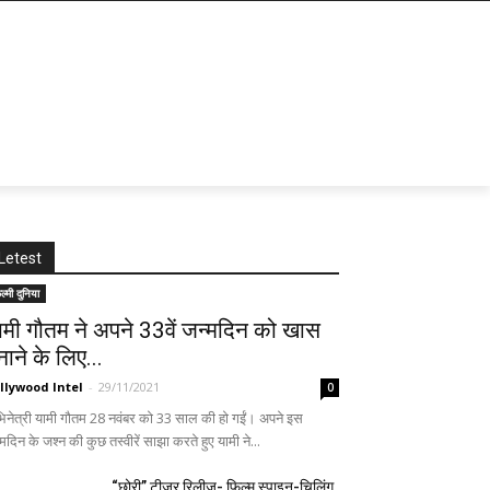
Letest
ल्मी दुनिया
ामी गौतम ने अपने 33वें जन्मदिन को खास
नाने के लिए...
llywood Intel
-
29/11/2021
0
िनेत्री यामी गौतम 28 नवंबर को 33 साल की हो गईं। अपने इस
मदिन के जश्न की कुछ तस्वीरें साझा करते हुए यामी ने...
“छोरी” टीज़र रिलीज़- फिल्म स्पाइन-चिलिंग