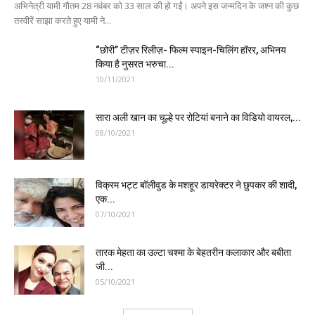
अभिनेत्री यामी गौतम 28 नवंबर को 33 साल की हो गईं। अपने इस जन्मदिन के जश्न की कुछ
तस्वीरें साझा करते हुए यामी ने...
“छोरी” टीज़र रिलीज़- फिल्म स्पाइन-चिलिंग हॉरर, अभिनय
किया है नुसरत भरुचा...
10/11/2021
सारा अली खान का चूल्हे पर रोटियां बनाने का विडियो वायरल,...
08/10/2021
विक्रम भट्ट बॉलीवुड के मशहूर डायरेक्टर ने छुपकर की शादी,
एक...
07/10/2021
तारक मेहता का उल्टा चश्मा के बेहतरीन कलाकार और बबीता
जी...
05/10/2021