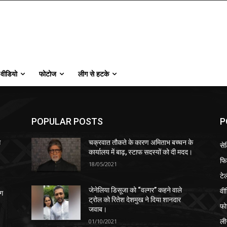
वीडियो
फोटोज
लीग से हटके
POPULAR POSTS
P
स
चक्रवात तौकते के कारण अमिताभ बच्चन के
से
कार्यालय में बाढ़, स्टाफ सदस्यों को दी मदद।
फि
18/05/2021
टे
वी
जेनेलिया डिसूजा को “वल्गर” कहने वाले
ंग
ट्रोल को रितेश देशमुख ने दिया शानदार
फो
जवाब।
ली
01/10/2021