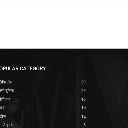
OPULAR CATEGORY
लिब्रिटीज
39
ल्मी दुनिया
29
लीविज़न
16
डियो
14
टोज
12
ग से हटके
6