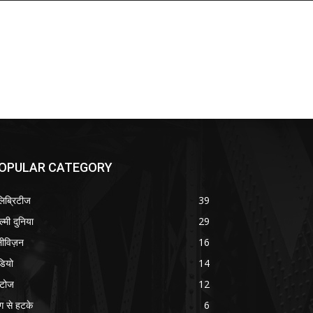
OPULAR CATEGORY
लिब्रिटीज
39
ल्मी दुनिया
29
लीविज़न
16
डियो
14
टोज
12
ग से हटके
6