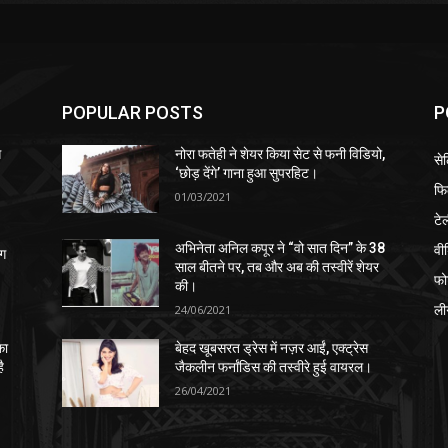
POPULAR POSTS
P
स
नोरा फतेही ने शेयर किया सेट से फनी विडियो,
से
‘छोड़ देंगे’ गाना हुआ सुपरहिट।
फि
01/03/2021
टे
वी
अभिनेता अनिल कपूर ने “वो सात दिन” के 38
ंग
साल बीतने पर, तब और अब की तस्वीरें शेयर
फो
की।
ली
24/06/2021
का
बेहद खूबसरत ड्रेस में नज़र आईं, एक्ट्रेस
ै
जैकलीन फर्नांडिस की तस्वीरे हुई वायरल।
26/04/2021