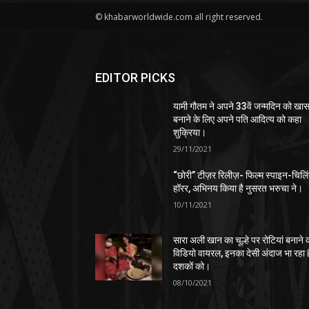
© khabarworldwide.com all right reserved.
EDITOR PICKS
यामी गौतम ने अपने 33वें जन्मदिन को खा
बनाने के लिए अपने पति आदित्य को कहा
शुक्रिया।
29/11/2021
“छोरी” टीज़र रिलीज़- फिल्म स्पाइन-चिलि
हॉरर, अभिनय किया है नुसरत भरुचा ने।
10/11/2021
सारा अली खान का चूल्हे पर रोटियां बनाने 
विडियो वायरल, इनका देसी अंदाज भा रहा ह
दशकों को।
08/10/2021