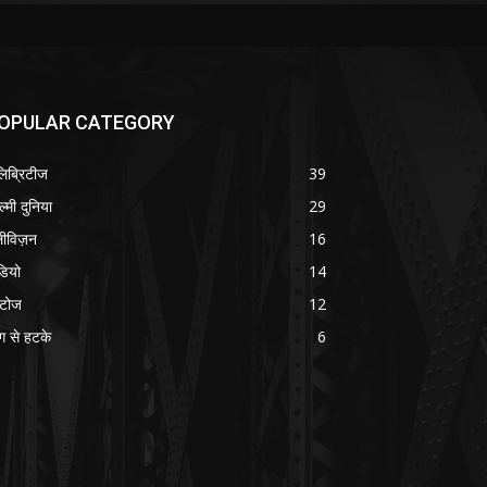
OPULAR CATEGORY
लिब्रिटीज
39
ल्मी दुनिया
29
लीविज़न
16
डियो
14
टोज
12
ग से हटके
6