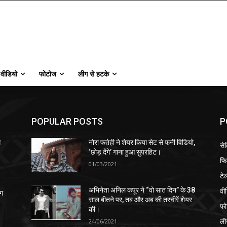
वीडियो
फोटोज
लीग से हटके
POPULAR POSTS
P
स
नोरा फतेही ने शेयर किया सेट से फनी विडियो,
से
‘छोड़ देंगे’ गाना हुआ सुपरहिट।
फि
01/03/2021
टे
वी
अभिनेता अनिल कपूर ने “वो सात दिन” के 38
ंग
साल बीतने पर, तब और अब की तस्वीरें शेयर
फो
की।
ली
24/06/2021