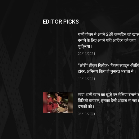
EDITOR PICKS
यामी गौतम ने अपने 33वें जन्मदिन को खा
बनाने के लिए अपने पति आदित्य को कहा
शुक्रिया।
29/11/2021
“छोरी” टीज़र रिलीज़- फिल्म स्पाइन-चिलि
हॉरर, अभिनय किया है नुसरत भरुचा ने।
10/11/2021
सारा अली खान का चूल्हे पर रोटियां बनाने 
विडियो वायरल, इनका देसी अंदाज भा रहा ह
दशकों को।
08/10/2021