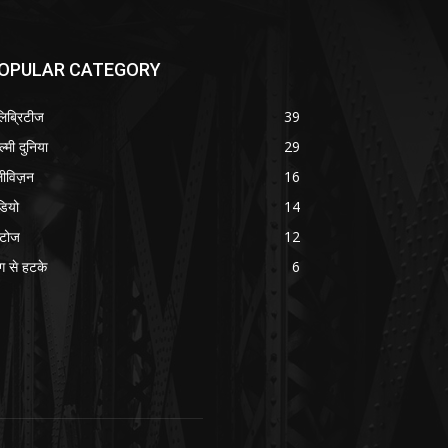
OPULAR CATEGORY
लिब्रिटीज
39
ल्मी दुनिया
29
लीविज़न
16
डियो
14
टोज
12
ग से हटके
6