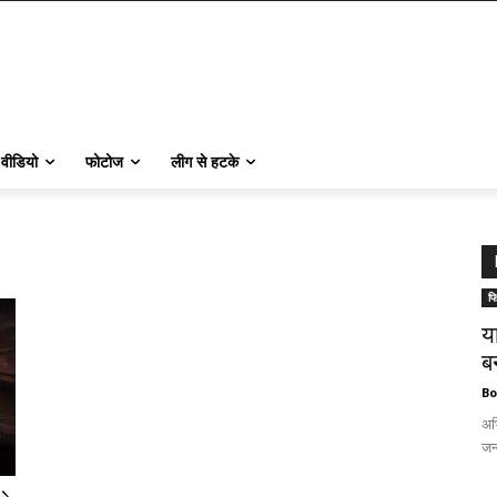
वीडियो
फोटोज
लीग से हटके
फि
य
ब
Bo
अभ
जन्