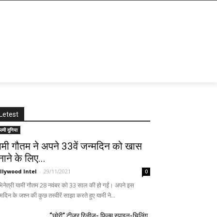
Letest
ल्मी दुनिया
ामी गौतम ने अपने 33वें जन्मदिन को खास
नाने के लिए...
llywood Intel
-
29/11/2021
0
िनेत्री यामी गौतम 28 नवंबर को 33 साल की हो गईं। अपने इस
मदिन के जश्न की कुछ तस्वीरें साझा करते हुए यामी ने...
“छोरी” टीज़र रिलीज़- फिल्म स्पाइन-चिलिंग