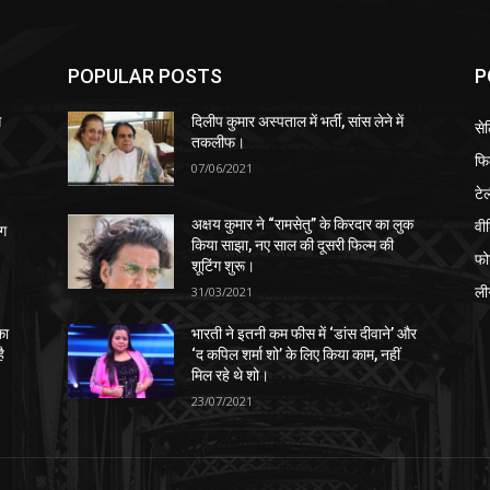
POPULAR POSTS
P
स
दिलीप कुमार अस्पताल में भर्ती, सांस लेने में
से
तकलीफ।
फि
07/06/2021
टे
वी
अक्षय कुमार ने “रामसेतु” के किरदार का लुक
ंग
किया साझा, नए साल की दूसरी फिल्म की
फो
शूटिंग शुरू।
ली
31/03/2021
का
भारती ने इतनी कम फीस में ‘डांस दीवाने’ और
ै
‘द कपिल शर्मा शो’ के लिए किया काम, नहीं
मिल रहे थे शो।
23/07/2021