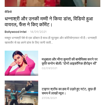
वीडियो
धन्नाश्री और उनकी मम्मी ने किया डांस, विडियो हुआ
वायरल, फैंस ने किए कॉमेंट।
Bollywood Intel
-
14/09/2021
मशहूर धन्नाश्री पेशे से एक डॉक्टर है साथ ही यूट्यूबर और कोरियोग्राफर भी हैं। धन्नाश्री
खासतौर से वह अपने डांस के लिए जानी जाती...
मधुबाला और मीना कुमारी की बायोपिक्स करने पर
कृति सनोन बोलीं: ‘दोनों आइकॉनिक हीरोइन थीं’
02/09/2021
टाइगर श्रॉफ का हवा में उड़ते हुए स्टंट, कुछ ही
समय में लाखों व्यूज।
27/08/2021