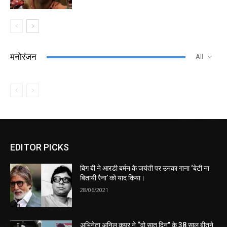
मनोरंजन
All
EDITOR PICKS
बिग बी ने आरडी बर्मन के जयंती पर उनका गाना ‘बेटी ना
बितायी रैना’ को याद किया।
28/06/2021
अभिनेता अनिल कपूर ने “वो सात दिन” के 38 साल बीतने